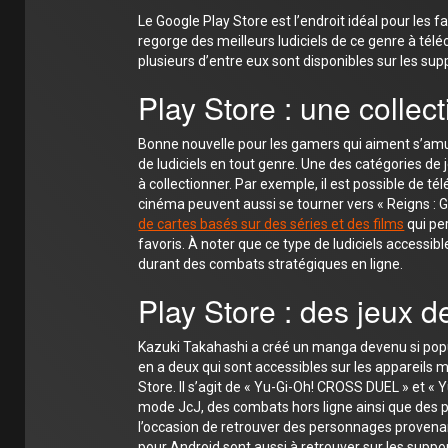
Le Google Play Store est l’endroit idéal pour les 
regorge des meilleurs ludiciels de ce genre à té
plusieurs d’entre eux sont disponibles sur les su
Play Store : une collec
Bonne nouvelle pour les gamers qui aiment s’amu
de ludiciels en tout genre. Une des catégories d
à collectionner. Par exemple, il est possible de 
cinéma peuvent aussi se tourner vers « Reigns : G
de cartes basés sur des séries et des films
qui pe
favoris. À noter que ce type de ludiciels accessib
durant des combats stratégiques en ligne.
Play Store : des jeux 
Kazuki Takahashi a créé un manga devenu si popul
en a deux qui sont accessibles sur les appareils 
Store. Il s’agit de « Yu-Gi-Oh! CROSS DUEL » et «
mode JcJ, des combats hors ligne ainsi que des 
l’occasion de retrouver des personnages provenant
pour Android sont aussi à retrouver sur les suppor