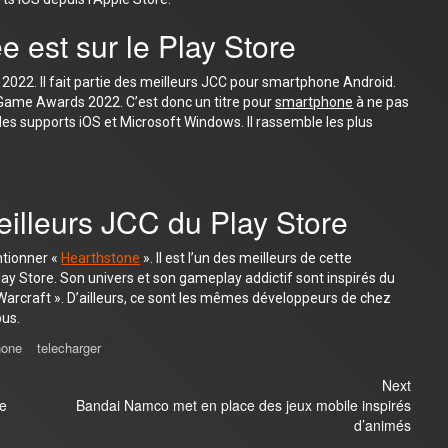
e est sur le Play Store
n 2022. Il fait partie des meilleurs JCC pour smartphone Android.
aux Game Awards 2022. C’est donc un titre pour
smartphone
à ne pas
r les supports iOS et Microsoft Windows. Il rassemble les plus
illeurs JCC du Play Store
ntionner «
Hearthstone
». Il est l’un des meilleurs de cette
 Play Store. Son univers et son gameplay addictif sont inspirés du
arcraft ». D’ailleurs, ce sont les mêmes développeurs de chez
pus.
hone
telecharger
Next
le
Bandai Namco met en place des jeux mobile inspirés
d’animés