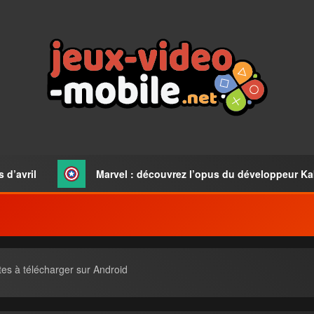
il
Marvel : découvrez l’opus du développeur Kabam
tes à télécharger sur Android