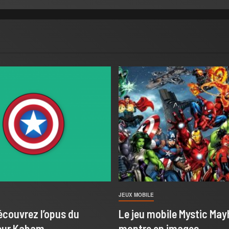
JEUX MOBILE
découvrez l’opus du
Le jeu mobile Mystic Ma
eur Kabam
montre en images