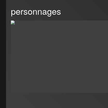
personnages