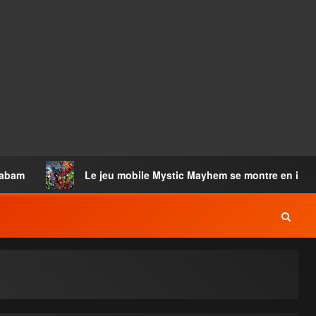
bam
Le jeu mobile Mystic Mayhem se montre en image