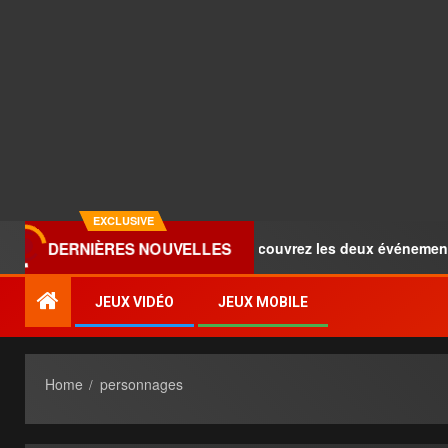
EXCLUSIVE
DERNIÈRES NOUVELLES
Pokémon GO : découvrez les deux événements d
JEUX VIDÉO
JEUX MOBILE
Home
personnages